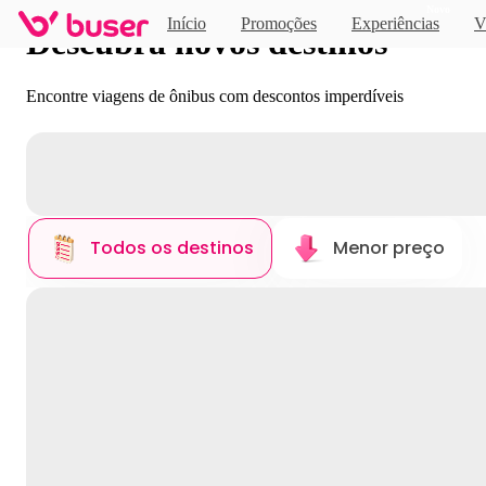
Novo
Início
Promoções
Experiências
V
Descubra novos destinos
Encontre viagens de ônibus com descontos imperdíveis
Todos os destinos
Menor preço