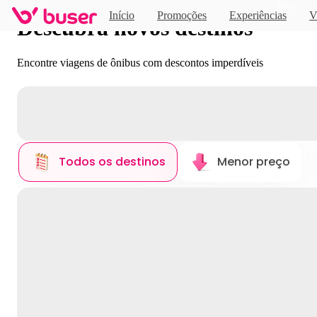
Novo
Início
Promoções
Experiências
V
Descubra novos destinos
Encontre viagens de ônibus com descontos imperdíveis
Todos os destinos
Menor preço