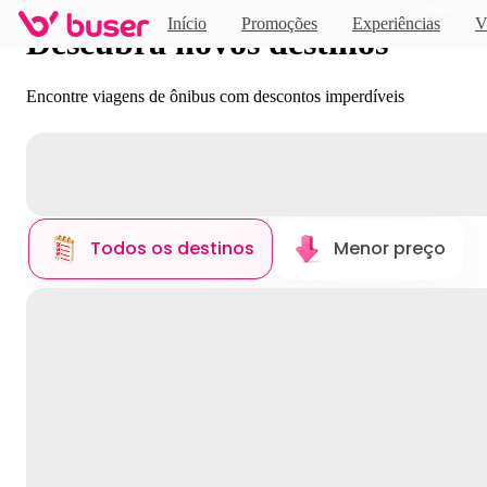
Novo
Início
Promoções
Experiências
V
Descubra novos destinos
Encontre viagens de ônibus com descontos imperdíveis
Todos os destinos
Menor preço