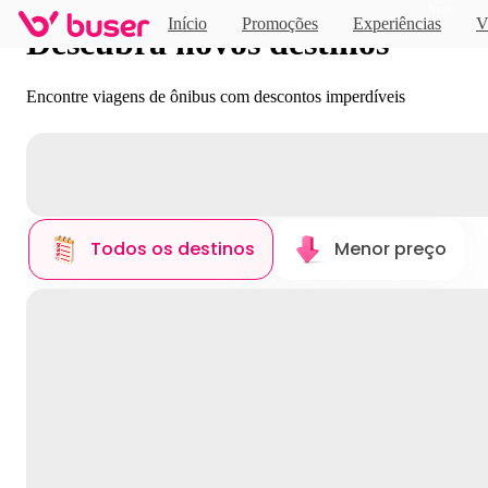
Novo
Início
Promoções
Experiências
V
Descubra novos destinos
Encontre viagens de ônibus com descontos imperdíveis
Todos os destinos
Menor preço