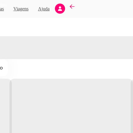
Novo
as
Viagens
Ajuda
ço