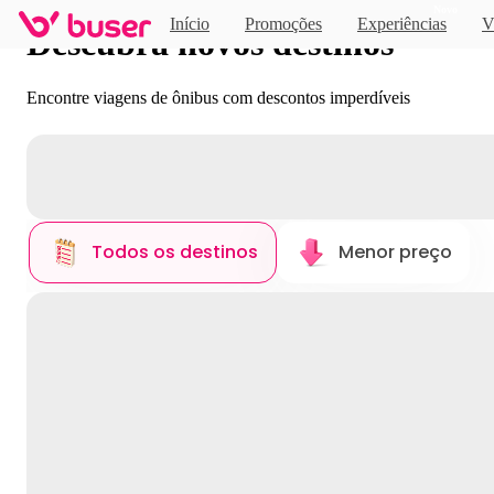
Novo
Início
Promoções
Experiências
V
Descubra novos destinos
Encontre viagens de ônibus com descontos imperdíveis
Todos os destinos
Menor preço