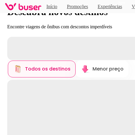
Novo
Início
Promoções
Experiências
V
Descubra novos destinos
Encontre viagens de ônibus com descontos imperdíveis
Todos os destinos
Menor preço