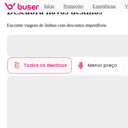
Novo
Início
Promoções
Experiências
V
Descubra novos destinos
Encontre viagens de ônibus com descontos imperdíveis
Todos os destinos
Menor preço