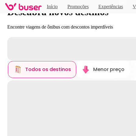
Novo
Início
Promoções
Experiências
V
Descubra novos destinos
Encontre viagens de ônibus com descontos imperdíveis
Todos os destinos
Menor preço