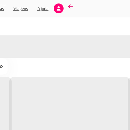
Novo
as
Viagens
Ajuda
ço