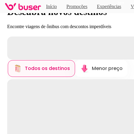
Novo
Início
Promoções
Experiências
V
Descubra novos destinos
Encontre viagens de ônibus com descontos imperdíveis
Todos os destinos
Menor preço