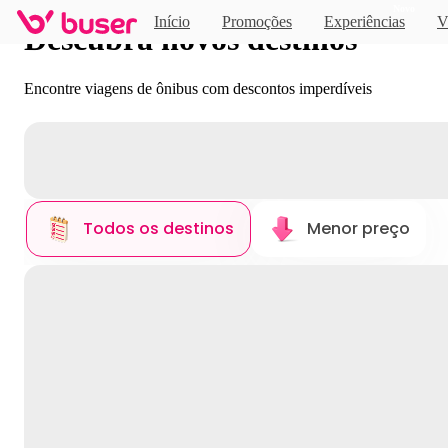
Novo
Início
Promoções
Experiências
V
Descubra novos destinos
Encontre viagens de ônibus com descontos imperdíveis
Todos os destinos
Menor preço