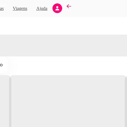
Novo
as
Viagens
Ajuda
ço