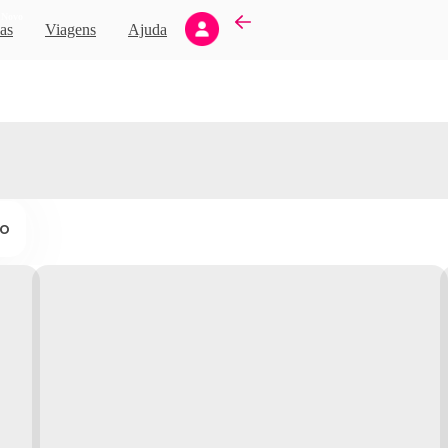
Novo
as
Viagens
Ajuda
ço