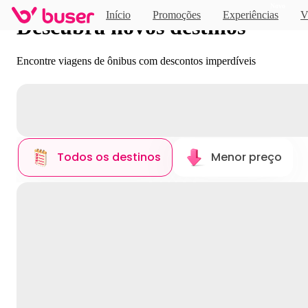
Novo
Início
Promoções
Experiências
V
Descubra novos destinos
Encontre viagens de ônibus com descontos imperdíveis
Todos os destinos
Menor preço