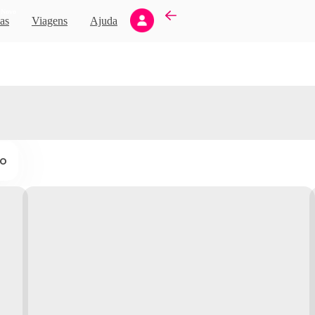
Novo
as
Viagens
Ajuda
ço