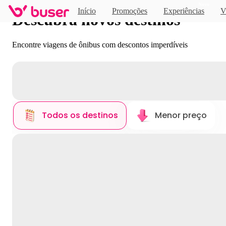
Novo
Início
Promoções
Experiências
V
Descubra novos destinos
Encontre viagens de ônibus com descontos imperdíveis
Todos os destinos
Menor preço