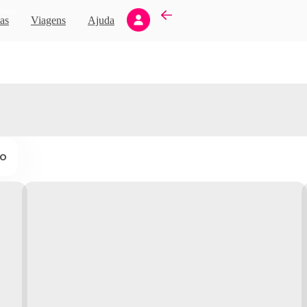
Novo
as
Viagens
Ajuda
ço