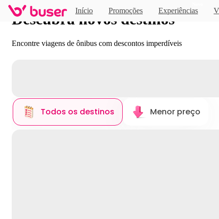
Novo
Início
Promoções
Experiências
V
Descubra novos destinos
Encontre viagens de ônibus com descontos imperdíveis
Todos os destinos
Menor preço