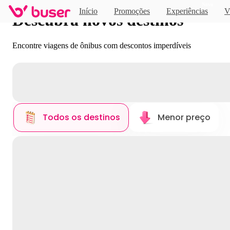
Novo
Início
Promoções
Experiências
V
Descubra novos destinos
Encontre viagens de ônibus com descontos imperdíveis
Todos os destinos
Menor preço