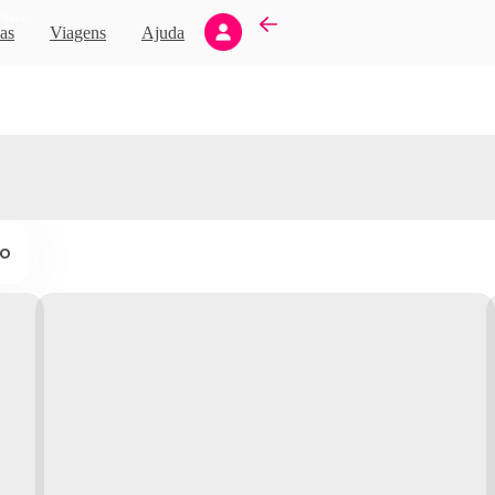
Novo
as
Viagens
Ajuda
ço