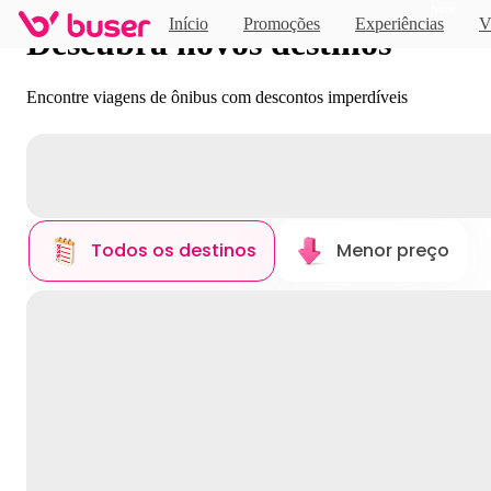
Novo
Início
Promoções
Experiências
V
Descubra novos destinos
Encontre viagens de ônibus com descontos imperdíveis
Todos os destinos
Menor preço