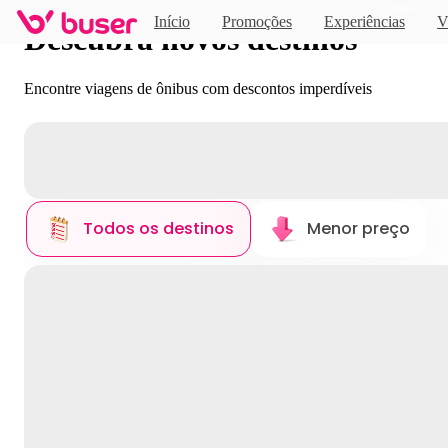
Novo
Início
Promoções
Experiências
V
Descubra novos destinos
Encontre viagens de ônibus com descontos imperdíveis
Todos os destinos
Menor preço