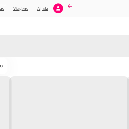
Novo
as
Viagens
Ajuda
ço