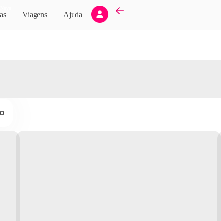
Novo
as
Viagens
Ajuda
ço