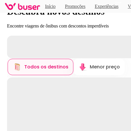
Novo
Início
Promoções
Experiências
V
Descubra novos destinos
Encontre viagens de ônibus com descontos imperdíveis
Todos os destinos
Menor preço