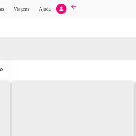
Novo
as
Viagens
Ajuda
ço