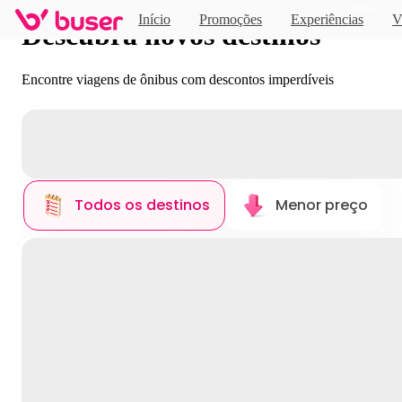
Novo
Início
Promoções
Experiências
V
Descubra novos destinos
Encontre viagens de ônibus com descontos imperdíveis
Todos os destinos
Menor preço