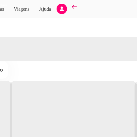
Novo
as
Viagens
Ajuda
ço