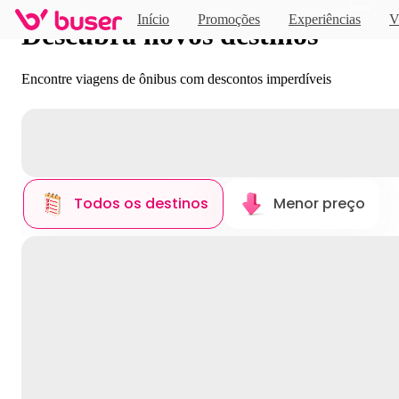
Novo
Início
Promoções
Experiências
V
Descubra novos destinos
Encontre viagens de ônibus com descontos imperdíveis
Todos os destinos
Menor preço