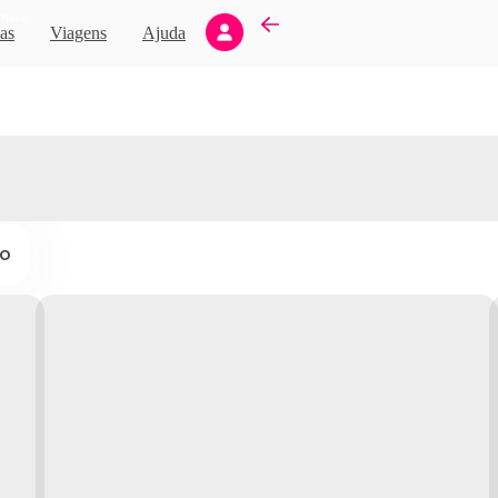
Novo
as
Viagens
Ajuda
ço