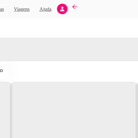
Novo
as
Viagens
Ajuda
ço