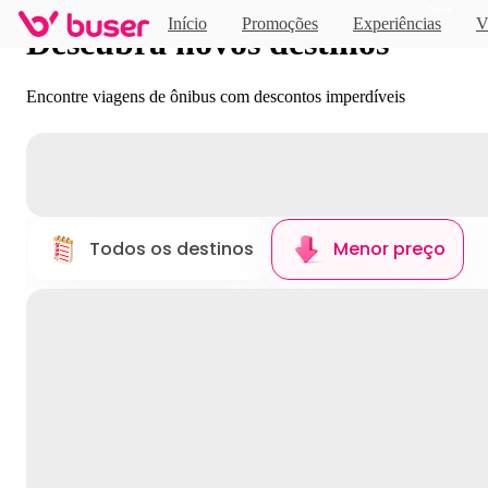
Novo
Início
Promoções
Experiências
V
Descubra novos destinos
Encontre viagens de ônibus com descontos imperdíveis
Todos os destinos
Menor preço