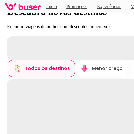
Novo
Início
Promoções
Experiências
V
Descubra novos destinos
Encontre viagens de ônibus com descontos imperdíveis
Todos os destinos
Menor preço