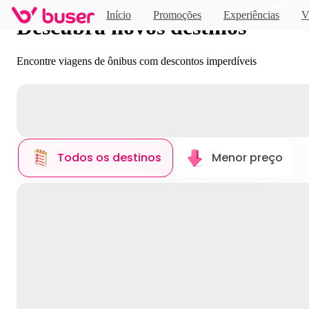
Novo
Início
Promoções
Experiências
V
Descubra novos destinos
Encontre viagens de ônibus com descontos imperdíveis
Todos os destinos
Menor preço