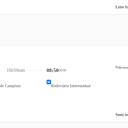
Leito I
Poltrona
08:50
16h50min
08/08
 de Campinas
Rodoviária Interestadual
Semi-le