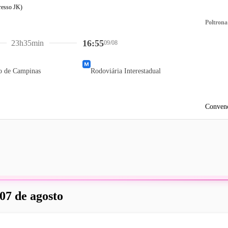
Poltrona
16:55
23h35min
09/08
o de Campinas
Rodoviária Interestadual
Convenc
 07 de agosto