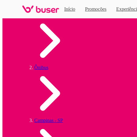
Início
Promoções
Experiênci
Home
Ônibus
Campinas - SP