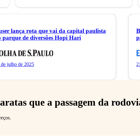
ser lança rota que vai da capital paulista
B
o parque de diversões Hopi Hari
p
 de julho de 2025
2
aratas que a passagem da rodovi
reços.