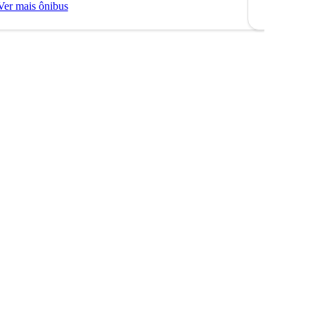
Ver mais ônibus
Ver mais ô