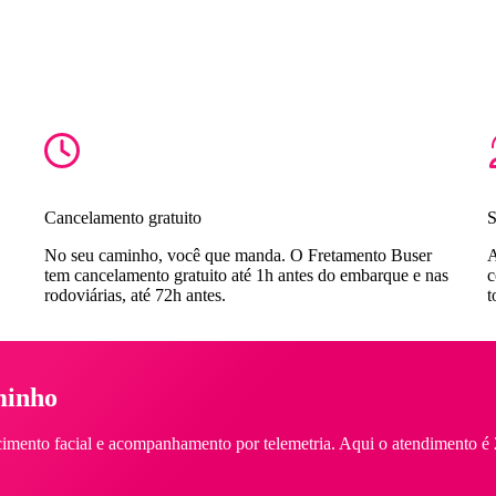
Cancelamento gratuito
S
No seu caminho, você que manda. O Fretamento Buser
A
tem cancelamento gratuito até 1h antes do embarque e nas
c
rodoviárias, até 72h antes.
t
minho
imento facial e acompanhamento por telemetria. Aqui o atendimento é 