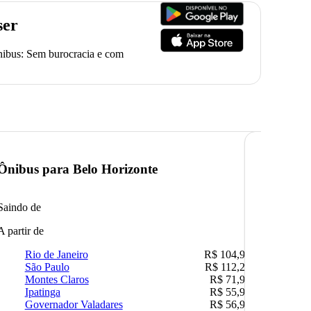
ser
ônibus: Sem burocracia e com
Ônibus para
Belo Horizonte
Ônibus 
Saindo de
Saindo de
A partir de
A partir de
Rio de Janeiro
R$ 104,90
Rio 
São Paulo
R$ 112,26
Belo
Montes Claros
R$ 71,90
São 
Ipatinga
R$ 55,90
Camp
Governador Valadares
R$ 56,90
Ipat