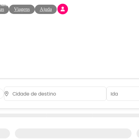
Novo
as
Viagens
Ajuda