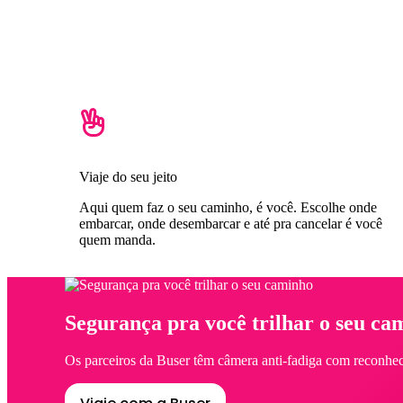
Viaje do seu jeito
Aqui quem faz o seu caminho, é você. Escolhe onde
embarcar, onde desembarcar e até pra cancelar é você
quem manda.
Segurança pra você trilhar o seu ca
Os parceiros da Buser têm câmera anti-fadiga com reconhec