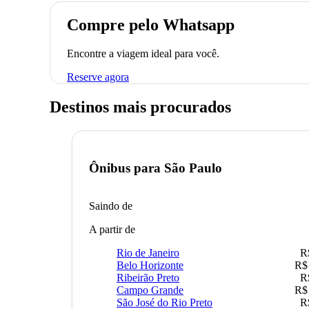
Compre pelo Whatsapp
Encontre a viagem ideal para você.
Reserve agora
Destinos mais procurados
Ônibus para
São Paulo
Saindo de
A partir de
Rio de Janeiro
R
Belo Horizonte
R$
Ribeirão Preto
R
Campo Grande
R$
São José do Rio Preto
R