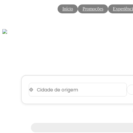
Início
Promoções
Experiênci