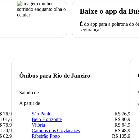
Baixe o app da Bu
É do app para a poltrona do 
segurança!
Ônibus para
Rio de Janeiro
Saindo de
A partir de
$ 76,90
São Paulo
R$ 76,90
 101,67
Belo Horizonte
R$ 80,90
$ 76,90
Vitória
R$ 64,90
 120,90
Campos dos Goytacazes
R$ 48,90
$ 82,90
Ribeirão Preto
R$ 105,90